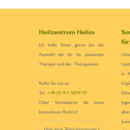
Heilzentrum Helios
So
fü
Ich helfe Ihnen gerne bei der
Auswahl der für Sie passenden
Un
Therapie und des Therapeuten.
Leis
in N
Rufen Sie uns an:
Erga
Tel.
+49 (0) 911 5874137
Sch
Oder Vereinbaren Sie einen
Jug
kostenlosen Rückruf:
ä
kom