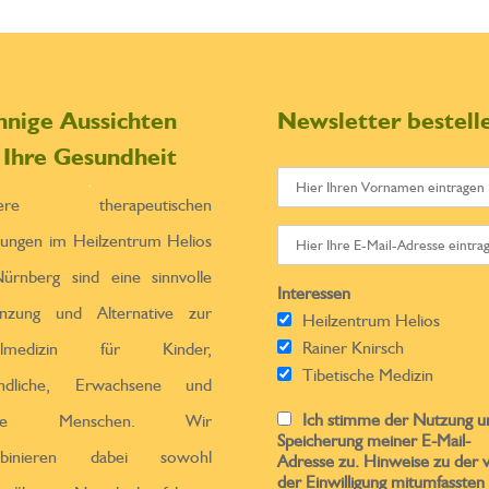
nnige Aussichten
Newsletter bestell
r Ihre Gesundheit
sere therapeutischen
tungen im Heilzentrum Helios
ürnberg sind eine sinnvolle
Interessen
̈nzung und Alternative zur
Heilzentrum Helios
Rainer Knirsch
ulmedizin für Kinder,
Tibetische Medizin
endliche, Erwachsene und
Ich stimme der Nutzung u
ltere Menschen. Wir
Speicherung meiner E-Mail-
binieren dabei sowohl
Adresse zu. Hinweise zu der 
der Einwilligung mitumfassten