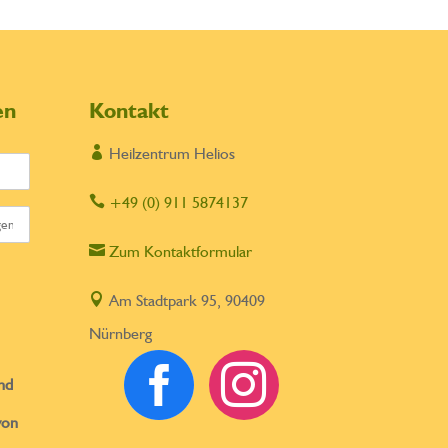
en
Kontakt

Heilzentrum Helios

+49 (0) 911 5874137

Zum Kontaktformular

Am Stadtpark 95, 90409
Nürnberg


nd
von