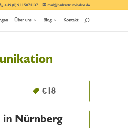
+49 (0) 911 5874137
mail@heilzentrum-helios.de
ungen
Über uns
Blog
Kontakt
unikation
€18
 in Nürnberg