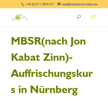
+49 (0) 911 5874137
mail@heilzentrum-helios.de
MBSR(nach Jon
Kabat Zinn)-
Auffrischungskur
s in Nürnberg