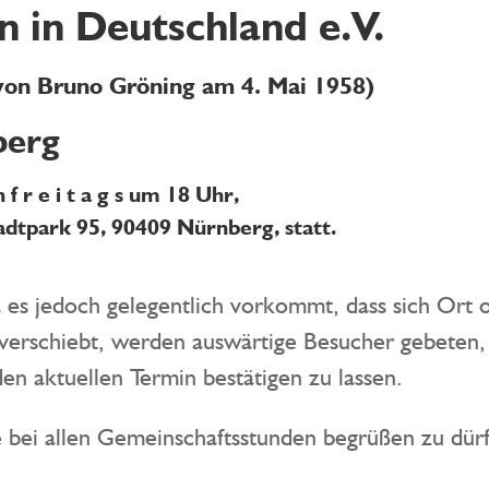
 in Deutschland e.V.
 von
Bruno Gröning
am 4. Mai 1958)
berg
en
f r e i t a g s
um
18 Uhr
,
dtpark 95, 90409 Nürnberg, statt.
 es jedoch gelegentlich vorkommt, dass sich Ort 
 verschiebt, werden auswärtige Besucher gebeten,
n aktuellen Termin bestätigen zu lassen.
ie bei allen Gemeinschaftsstunden begrüßen zu dür