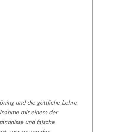
öning und die göttliche Lehre
ilnahme mit einem der
tändnisse und falsche
rt, was er von der