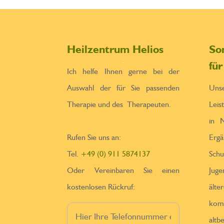
Heilzentrum Helios
So
fü
Ich helfe Ihnen gerne bei der
Auswahl der für Sie passenden
Un
Therapie und des Therapeuten.
Leis
in N
Rufen Sie uns an:
Erga
Tel.
+49 (0) 911 5874137
Sch
Oder Vereinbaren Sie einen
Jug
kostenlosen Rückruf:
ä
kom
altb