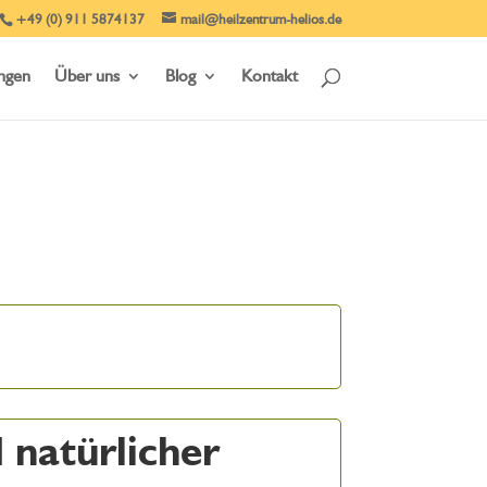
+49 (0) 911 5874137
mail@heilzentrum-helios.de
ungen
Über uns
Blog
Kontakt
d natürlicher