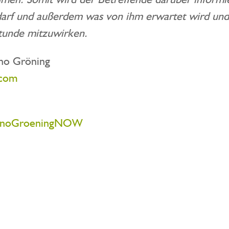
rf und außerdem was von ihm erwartet wird und e
stunde mitzuwirken.
uno Gröning
.com
runoGroeningNOW