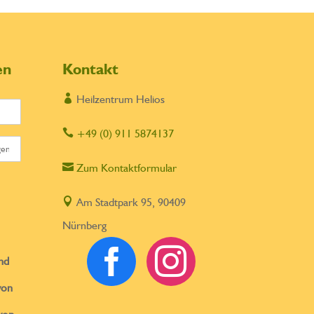
en
Kontakt

Heilzentrum Helios

+49 (0) 911 5874137

Zum Kontaktformular

Am Stadtpark 95, 90409
Nürnberg


nd
von