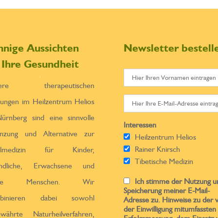
nnige Aussichten
Newsletter bestell
r Ihre Gesundheit
sere therapeutischen
tungen im Heilzentrum Helios
ürnberg sind eine sinnvolle
Interessen
̈nzung und Alternative zur
Heilzentrum Helios
Rainer Knirsch
ulmedizin für Kinder,
Tibetische Medizin
endliche, Erwachsene und
Ich stimme der Nutzung u
ltere Menschen. Wir
Speicherung meiner E-Mail-
binieren dabei sowohl
Adresse zu. Hinweise zu der 
der Einwilligung mitumfassten
ewährte Naturheilverfahren,