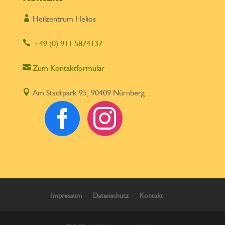

Heilzentrum Helios

+49 (0) 911 5874137

Zum Kontaktformular

Am Stadtpark 95, 90409 Nürnberg


Impressum
Datenschutz
Kontakt