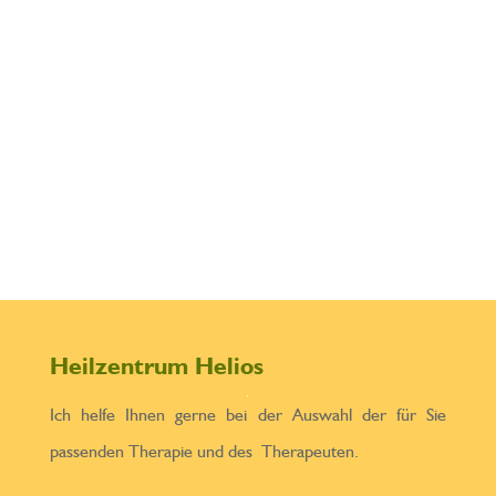
Ansatz zur Behandlung von
Cellulite (Orangenhaut) und
struktureller
Bindegewebsschwäche. Im
Gegensatz zu […]
Heilzentrum Helios
Ich helfe Ihnen gerne bei der Auswahl der für Sie
passenden Therapie und des Therapeuten.