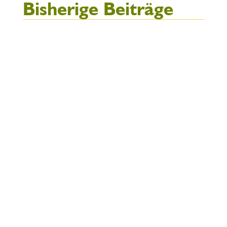
Bisherige Beiträge
Gerne unterstütze ich Ihrer Psyche
und Seele auf dem Weg zu mehr
Freude, Leichtigkeit, Gesundheit
uvm. und stehen Ihnen mit meiner
15-jährigen psychotherapeutischen
Erfahrung und meinem
Einfühlungsvermögen als