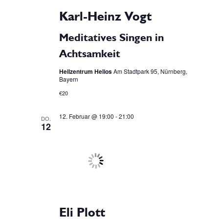
e
Karl-Heinz Vogt
c
n
h
Meditatives Singen in
Achtsamkeit
t
S
Heilzentrum Helios
Am Stadtpark 95, Nürnberg,
e
Bayern
u
n
€20
c
-
12. Februar @ 19:00
-
21:00
DO.
12
N
h
a
e
v
u
i
n
g
Eli Plott