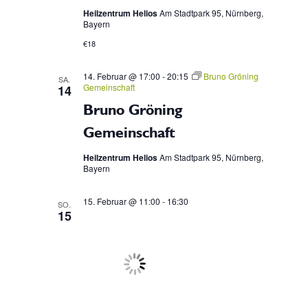
Heilzentrum Helios
Am Stadtpark 95, Nürnberg,
n
Bayern
€18
,
14. Februar @ 17:00
-
20:15
Bruno Gröning
SA.
N
Gemeinschaft
14
Bruno Gröning
a
Gemeinschaft
v
Heilzentrum Helios
Am Stadtpark 95, Nürnberg,
Bayern
i
15. Februar @ 11:00
-
16:30
SO.
15
g
a
t