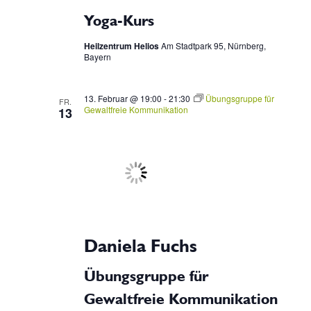
a
d
Yoga-Kurs
t
Heilzentrum Helios
Am Stadtpark 95, Nürnberg,
A
Bayern
i
n
o
13. Februar @ 19:00
-
21:30
Übungsgruppe für
FR.
Gewaltfreie Kommunikation
13
n
s
i
c
h
Daniela Fuchs
t
Übungsgruppe für
e
Gewaltfreie Kommunikation