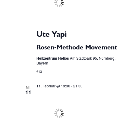
w
s
n
ä
t
s
h
a
Ute Yapi
l
t
l
e
Rosen-Methode Movement
a
t
n
Heilzentrum Helios
Am Stadtpark 95, Nürnberg,
u
.
Bayern
l
€13
n
t
g
11. Februar @ 19:30
-
21:30
MI.
11
u
A
n
n
s
g
i