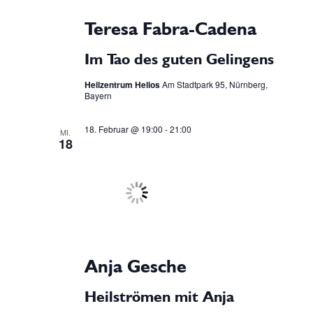
i
Teresa Fabra-Cadena
o
Im Tao des guten Gelingens
Heilzentrum Helios
Am Stadtpark 95, Nürnberg,
n
Bayern
18. Februar @ 19:00
-
21:00
MI.
18
Anja Gesche
Heilströmen mit Anja