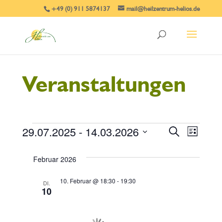
+49 (0) 911 5874137
mail@heilzentrum-helios.de
Veranstaltungen
29.07.2025
 - 
14.03.2026
Veranstaltungen
V
S
V
L
u
i
D
c
e
s
e
Februar 2026
h
a
t
e
r
e
t
r
10. Februar @ 18:30
-
19:30
DI.
a
10
u
a
n
m