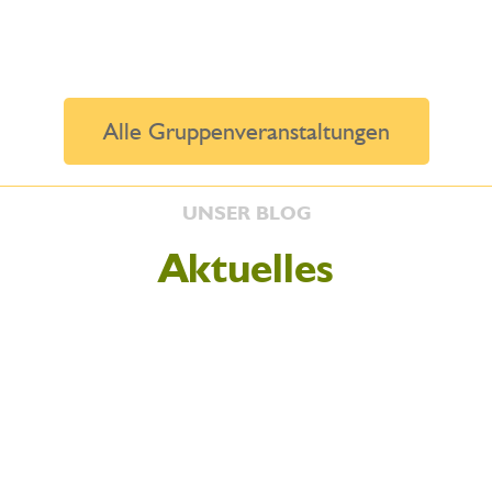
Alle Gruppenveranstaltungen
UNSER BLOG
Aktuelles
ittelt Grundlagen und Zusammenhänge rund ums Auge aus westlicher, a
, dass es sich um eine Muskulatur handelt. Wie jede Muskulatur...