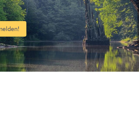
 Heilzentrum Helios
melden!
Psychosomatik
Geist