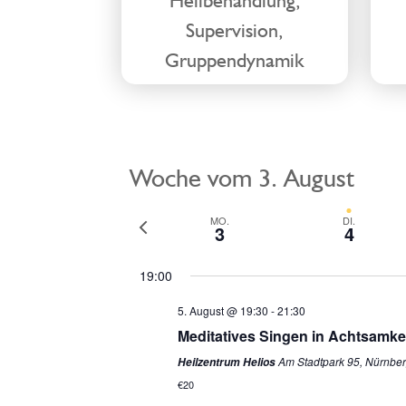
Supervision,
Gruppendynamik
Woche vom 3. August
Vorherige
MO.
DI.
3
4
Woche
19:00
5. August @ 19:30
-
21:30
Meditatives Singen in Achtsamke
Am Stadtpark 95, Nürnbe
Heilzentrum Helios
€20