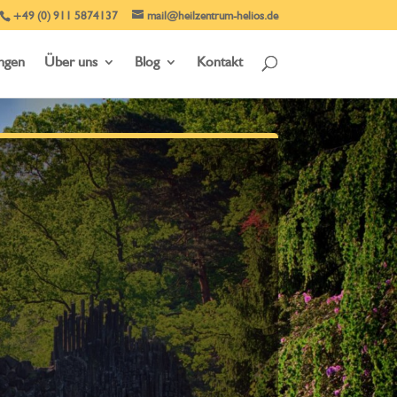
+49 (0) 911 5874137
mail@heilzentrum-helios.de
ungen
Über uns
Blog
Kontakt
+49 (0) 911 5874137
Email:
mail@heilzentrum-