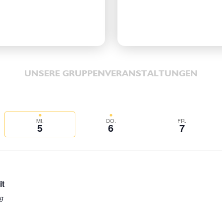
UNSERE GRUPPENVERANSTALTUNGEN
MI.
DO.
FR.
5
6
7
it
rg