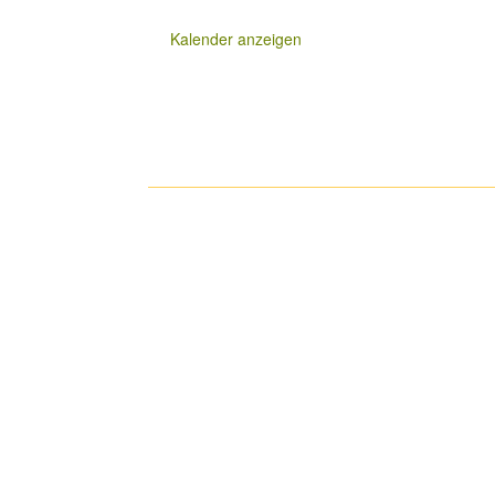
Kalender anzeigen
Work Shop Besser sehen Dieser Work Shop verm
verschiedenen Sichtweisen eint, ist die Tatsache