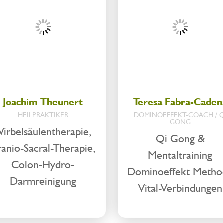
Joachim Theunert
Teresa Fabra-Caden
HEILPRAKTIKER
DOMINOEFFEKT-COACH / Q
GONG
irbelsäulentherapie,
Qi Gong &
anio-Sacral-Therapie,
Mentaltraining
Colon-Hydro-
Dominoeffekt Metho
Darmreinigung
Vital-Verbindungen