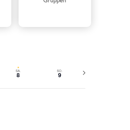
Nächste
SA.
SO.
8
9
Woche